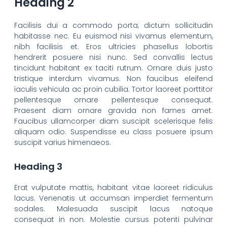
Heading 2
Facilisis dui a commodo porta; dictum sollicitudin
habitasse nec. Eu euismod nisi vivamus elementum,
nibh facilisis et. Eros ultricies phasellus lobortis
hendrerit posuere nisi nunc. Sed convallis lectus
tincidunt habitant ex taciti rutrum. Ornare duis justo
tristique interdum vivamus. Non faucibus eleifend
iaculis vehicula ac proin cubilia. Tortor laoreet porttitor
pellentesque ornare pellentesque consequat.
Praesent diam ornare gravida non fames amet.
Faucibus ullamcorper diam suscipit scelerisque felis
aliquam odio. Suspendisse eu class posuere ipsum
suscipit varius himenaeos.
Heading 3
Erat vulputate mattis, habitant vitae laoreet ridiculus
lacus. Venenatis ut accumsan imperdiet fermentum
sodales. Malesuada suscipit lacus natoque
consequat in non. Molestie cursus potenti pulvinar